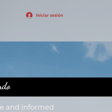
Iniciar sesión
ndo
te and informed