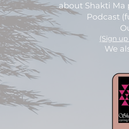
about Shakti Ma 
Podcast (f
Ou
(Sign up
We al