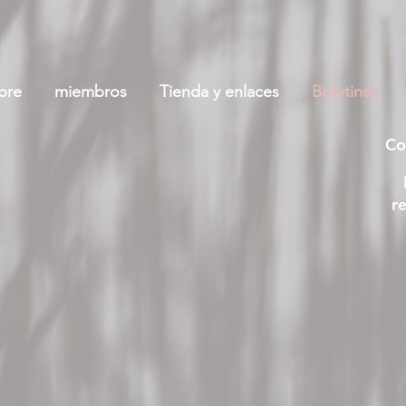
bre
miembros
Tienda y enlaces
Boletines
Co
r