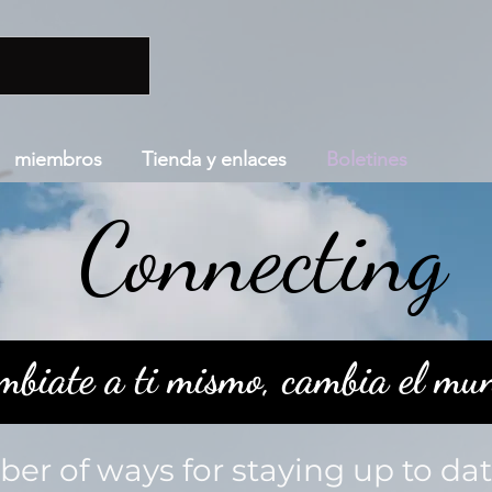
miembros
Tienda y enlaces
Boletines
Connecting
mbiate a ti mismo, cambia el mu
er of ways for staying up to da