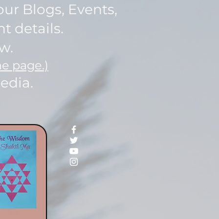
ur Blogs, Events,
nt details.
w.
he page.)
media.