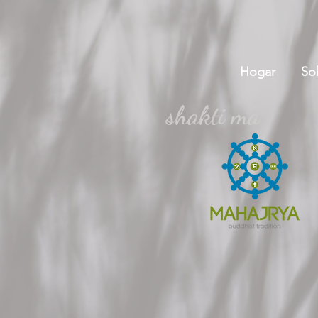
Hogar
So
shakti ma