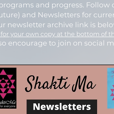
programs and progress. Follow o
uture) and Newsletters for curre
r newsletter archive link is belo
 for your own copy at the bottom of t
so encourage to join on social 